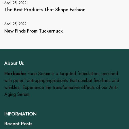
April 25, 2022
The Best Products That Shape Fashion
April 25, 2022
New Finds From Tuckernuck
About Us
Herbashe
Face Serum is a targeted formulation, enriched
with potent anti-aging ingredients that combat fine lines and
wrinkles. Experience the transformative effects of our Anti-
Aging Serum
INFORMATION
Recent Posts