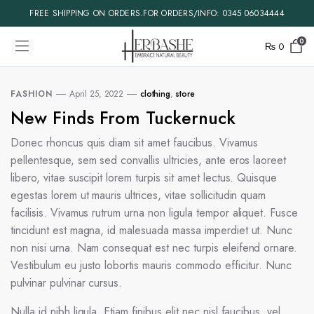
FREE SHIPPING ON ORDERS.FOR ORDERS/INFO: 0345 06034444
0
₨
0
FASHION
April 25, 2022
clothing
,
store
New Finds From Tuckernuck
Donec rhoncus quis diam sit amet faucibus. Vivamus
pellentesque, sem sed convallis ultricies, ante eros laoreet
libero, vitae suscipit lorem turpis sit amet lectus. Quisque
egestas lorem ut mauris ultrices, vitae sollicitudin quam
facilisis. Vivamus rutrum urna non ligula tempor aliquet. Fusce
tincidunt est magna, id malesuada massa imperdiet ut. Nunc
non nisi urna. Nam consequat est nec turpis eleifend ornare.
Vestibulum eu justo lobortis mauris commodo efficitur. Nunc
pulvinar pulvinar cursus.
Nulla id nibh ligula. Etiam finibus elit nec nisl faucibus, vel