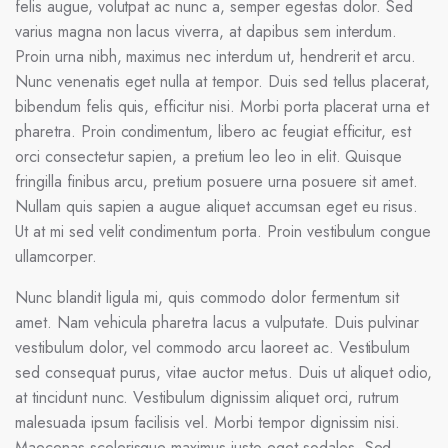
felis augue, volutpat ac nunc a, semper egestas dolor. Sed
varius magna non lacus viverra, at dapibus sem interdum.
Proin urna nibh, maximus nec interdum ut, hendrerit et arcu.
Nunc venenatis eget nulla at tempor. Duis sed tellus placerat,
bibendum felis quis, efficitur nisi. Morbi porta placerat urna et
pharetra. Proin condimentum, libero ac feugiat efficitur, est
orci consectetur sapien, a pretium leo leo in elit. Quisque
fringilla finibus arcu, pretium posuere urna posuere sit amet.
Nullam quis sapien a augue aliquet accumsan eget eu risus.
Ut at mi sed velit condimentum porta. Proin vestibulum congue
ullamcorper.
Nunc blandit ligula mi, quis commodo dolor fermentum sit
amet. Nam vehicula pharetra lacus a vulputate. Duis pulvinar
vestibulum dolor, vel commodo arcu laoreet ac. Vestibulum
sed consequat purus, vitae auctor metus. Duis ut aliquet odio,
at tincidunt nunc. Vestibulum dignissim aliquet orci, rutrum
malesuada ipsum facilisis vel. Morbi tempor dignissim nisi.
Maecenas scelerisque maximus justo eget sodales. Sed